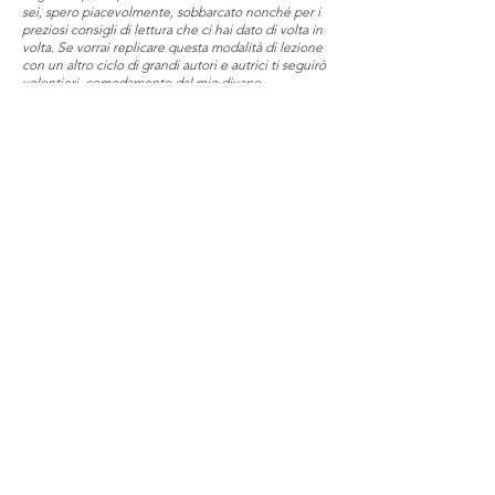
sei, spero piacevolmente, sobbarcato nonché per i
preziosi consigli di lettura che ci hai dato di volta in
volta. Se vorrai replicare questa modalità di lezione
con un altro ciclo di grandi autori e autrici ti seguirò
volentieri, comodamente dal mio divano.
Luana - Bellissima esperienza formativa, una
splendida occasione per imparare, migliorare e
dedicarsi a questa passione. Alcuni autori li
conoscevo già ma è stata l'occasione per
approfondire il loro lavoro, altri ho iniziato a
conoscerli e li approfondirò. Aspettavo con piacere
ogni venerdì per trascorrere un momento assieme a
tanti compagni e sentire Giulio che, con la sua
passione e professionalità, ci parlava di 10 magnifici
autori. Non mancherò alla seconda puntata!
Valentina - Corso molto bello... anche oltre le
aspettative (che in genere, visto il docente, sono già
alte!). La formula delle lezioni anche registrate
consente un margine di gestione molto comodo per
chi ha tanti impegni, anche imprevisti. Certo,
quando abbiamo potuto partecipare in diretta, ce la
siamo goduta ancora di più, anche per la compagnia
sempre eccezionale. Molto interessanti gli
approfondimenti ma, direi, proprio il taglio delle
lezioni a tutto tondo. Alla prossima!