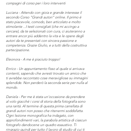
compagni di corso per i loro interventi
Luciana - Attendo con gioia e grande interesse il
secondo Corso "Grandi autori" online. Il primo é
stato piacevole, comodo, ben articolato e molto
stimolante ...I testi consigliati (che mi accingo a
cercare), da te selezionati con cura, ci aiuteranno a
entrare ancor più addentro la vita e le opere degli
autori da te presentati con sincera passione e
competenza. Grazie Giulio, e a tutti della costruttiva
partecipazione.
Eleonora - A me è piaciuto troppo!
Enrico - Un appuntamento fisso al quale si arrivava
contenti, sapendo che avresti trovato un amico che
ti avrebbe raccontato cose meravigliose su immagini
splendide. Non perderò la seconda serie per nulla al
mondo.
Daniela - Per me è stata un'occasione da prendere
al volo giacché i corsi di storia della fotografia sono
una rarità. Al termine di questa prima carrellata di
grandi autori non posso che ritenermi soddisfatta.
Ogni lezione monografica ha indagato, con
approfondimenti vari, la parabola artistica di ciascun
fotografo dandocene un quadro esaustivo. Ti
ringrazio quindi per tutto il lavoro di studio di cui ti