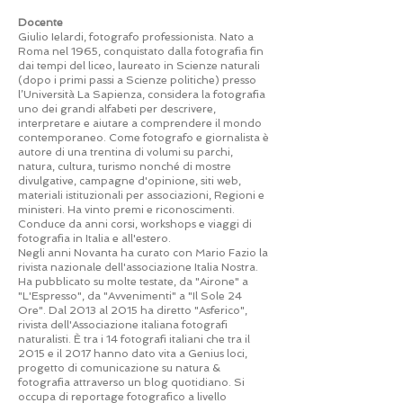
Docente
Giulio Ielardi, fotografo professionista. Nato a
Roma nel 1965, conquistato dalla fotografia fin
dai tempi del liceo, laureato in Scienze naturali
(dopo i primi passi a Scienze politiche) presso
l’Università La Sapienza, considera la fotografia
uno dei grandi alfabeti per descrivere,
interpretare e aiutare a comprendere il mondo
contemporaneo. Come fotografo e giornalista è
autore di una trentina di volumi su parchi,
natura, cultura, turismo nonché di mostre
divulgative, campagne d'opinione, siti web,
materiali istituzionali per associazioni, Regioni e
ministeri. Ha vinto premi e riconoscimenti.
Conduce da anni corsi, workshops e viaggi di
fotografia in Italia e all'estero.
Negli anni Novanta ha curato con Mario Fazio la
rivista nazionale dell'associazione Italia Nostra.
Ha pubblicato su molte testate, da "Airone" a
"L'Espresso", da "Avvenimenti" a "Il Sole 24
Ore". Dal 2013 al 2015 ha diretto "Asferico",
rivista dell'Associazione italiana fotografi
naturalisti. È tra i 14 fotografi italiani che tra il
2015 e il 2017 hanno dato vita a Genius loci,
progetto di comunicazione su natura &
fotografia attraverso un blog quotidiano. Si
occupa di reportage fotografico a livello