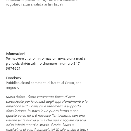
regolare fattura valida ai fini fiscali
Informazioni
Per ricevere ulteriori informazioni inviare una mail a
giulioielardi@tiscali.it
o chiamare il numero
347
3674621
Feedback
Pubblico alcuni commenti di iscritti al Corso, che
ringrazio
Maria Adele - Sono veramente felice di aver
partecipato per la qualità degli approfondimenti e le
email con tutti i consigli e riferimenti a supporto
della lezione. Io stavo in un punto fermo e con
questo corso mi si è riacceso l'entusiasmo con una
visione tutta nuova e mia che può viaggiare da sola
ed in infiniti mondi e strade. Grazie Giulio e
felicissima di averti conosciuto! Grazie anche a tutti i