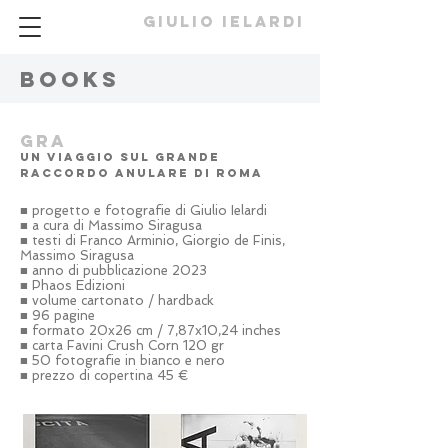
GIULIO IELARDI
books
GR
a
uN VIAGGIO SUL GRANDE
RACCORDO ANULARE DI ROMA
■ progetto e fotografie di Giulio Ielardi
■ a cura di Massimo Siragusa
■ testi di Franco Arminio, Giorgio de Finis,
Massimo Siragusa
■
anno di pubblicazione 2023
■ Phaos Edizioni
■ volume cartonato /
hardback
■ 96 pagine
■ formato 20x26 cm / 7,87x10,24 inches
■ carta Favini Crush Corn 120 gr
■ 50 fotografie
in
bianco e nero
■ prezzo di copertina 45 €