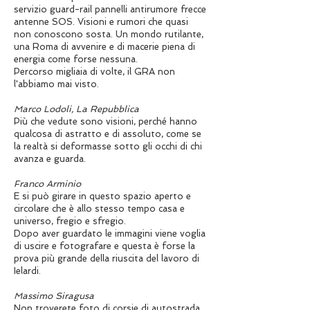
servizio guard-rail pannelli antirumore frecce
antenne SOS. Visioni e rumori che quasi
non conoscono sosta. Un mondo rutilante,
una Roma di avvenire e di macerie piena di
energia come forse nessuna.
Percorso migliaia di volte, il GRA non
l'abbiamo mai visto.
Marco Lodoli, La Repubblica
Più che vedute sono visioni, perché hanno
qualcosa di astratto e di assoluto, come se
la realtà si deformasse sotto gli occhi di chi
avanza e guarda.
Franco Arminio
E si può girare in questo spazio aperto e
circolare che è allo stesso tempo casa e
universo, fregio e sfregio.
Dopo aver guardato le immagini viene voglia
di uscire e fotografare e questa è forse la
prova più grande della riuscita del lavoro di
Ielardi.
Massimo Siragusa
Non troverete foto di corsie di autostrada