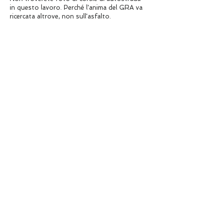
in questo
lavoro. Perché l'anima del GRA va
ricercata altrove, non sull'asfalto.
COME ACQUISTARE IL LIBRO
È possibile pagare con bonifico bancario
oppure carta di credito e/o conto PayPal.
Per l'acquisto con bonifico scrivere una e-
mail per ricevere le coordinate bancarie. Per
pagare con PayPal o carta di credito clicca
sul pulsante in basso.
Per una copia il costo della spedizione in
Italia, comprensiva di imballo, è di 60 euro.