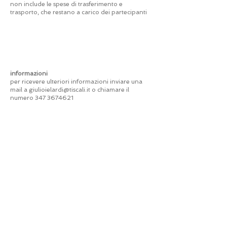
non include le spese di trasferimento e
trasporto, che restano a carico dei partecipanti
informazioni
per ricevere ulteriori informazioni inviare una
mail a
giulioielardi@tiscali.it
o chiamare il
numero
347 3674621