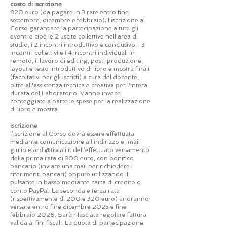
​costo di iscrizione
820 euro (da pagare in 3 rate entro fine
settembre, dicembre e febbraio); l'iscrizione al
Corso garantisce la partecipazione a tutti gli
eventi e cioè le 2 uscite collettive nell'area di
studio, i 2 incontri introduttivo e conclusivo, i 3
incontri collettivi e i 4 incontri individuali in
remoto, il lavoro di editing, post-produzione,
layout e testo introduttivo di libro e mostra finali
(facoltativi per gli iscritti) a cura del docente,
oltre all'assistenza tecnica e creativa per l'intera
durata del Laboratorio. Vanno invece
conteggiate a parte le spese per la realizzazione
di libro e mostra
iscrizione
l’iscrizione al Corso dovrà essere effettuata
mediante comunicazione all’indirizzo e-mail
giulioielardi@tiscali.it dell’effettuato versamento
della prima rata di 300 euro, con bonifico
bancario (inviare una mail per richiedere i
riferimenti bancari) oppure utilizzando il
pulsante in basso mediante carta di credito o
conto PayPal. La seconda e terza rata
(rispettivamente di 200 e 320 euro) andranno
versate entro fine dicembre 2025 e fine
febbraio 2026. Sarà rilasciata regolare fattura
valida ai fini fiscali. La quota di partecipazione