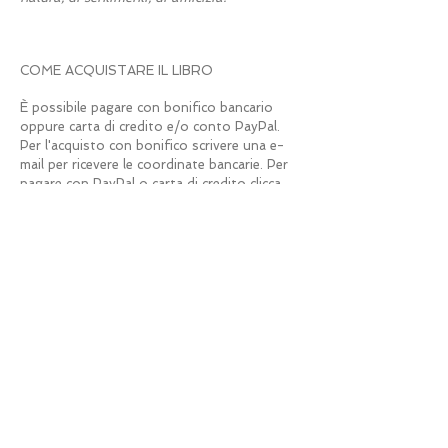
COME ACQUISTARE IL LIBRO
È possibile pagare con bonifico bancario
oppure carta di credito e/o conto PayPal.
Per l'acquisto con bonifico scrivere una e-
mail per ricevere le coordinate bancarie. Per
pagare con PayPal o carta di credito clicca
sul pulsante in basso.
Per una copia il costo della spedizione in
Italia, comprensiva di imballo, è di 30 euro.