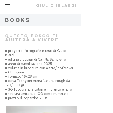
GIULIO IELARDI
books
QUESTO BOSCO TI
AIUTERÀ A VIVERE
■ progetto, fotografie e testi di Giulio
Ielardi
■ editing e design di Camilla Sampietro
■
anno di pubblicazione 2025
■ volume in brossura con alette/ softcover
■ 68 pagine
■ formato 16x23 cm
■ carta Fedrigoni Arena Natural rough da
120/300 gr
■ 30 fotografie a colori e
in
bianco e nero
■ tiratura limitata a 100 copie numerate
■ prezzo di copertina 25 €